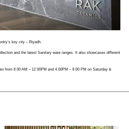
House of Brands
ing RAK
Where the language of
ktes
fashion meets the artistry
nskochfeld für
of living spaces.
e Küchen
ntry’s key city – Riyadh.
ction and the latest Sanitary ware ranges. It also showcases different
 ENTDECKEN
MEHR ENTDECKEN
s open from 8.00 AM – 12.00PM and 4.00PM – 9.00 PM on Saturday &
rbeitsplatte
Kitchen
Kollektionen
RAK-BATU
RAK-CLEON
RAK-CLOUD
RAK-CONTOUR
WOHNBEREICH
KÜCHE