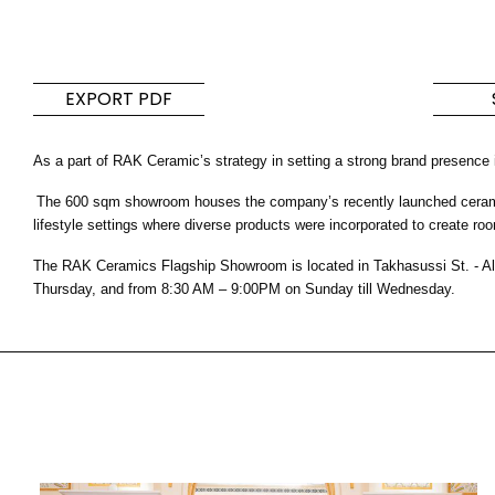
Fliesen und
Bad und Kü
Bodenbelage
Designer-Badkoll
EXPORT PDF
und moderne
Fliesen inspiriert von den
Küchenprodukte
Farben und Texturen der
As a part of RAK Ceramic’s strategy in setting a strong brand presence
Welt
The 600 sqm showroom houses the company’s recently launched ceramic a
MEHR ENTDECKEN
MEHR ENTDEC
lifestyle settings where diverse products were incorporated to create roo
The RAK Ceramics Flagship Showroom is located in Takhasussi St. - Al
ZURÜCK
ZURÜCK
ZURÜCK
Thursday, and from 8:30 AM – 9:00PM on Sunday till Wednesday.
ZURÜCK
Fliesen
Badezimmer Kollektionen
Wa
Fliesen Kollektionen
Mega
Effekte
Kategorien