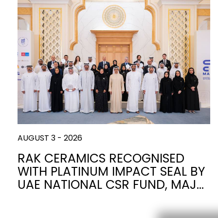
Slabs
BRICKS
WASSERKLOSETTS
MARMOR
WASCHBECKEN
STEIN
BIDETS
ZEMENT
BADEWANNEN
HOLZ
MÖBEL
ZEITGENÖSSISCHE
ZUBEHÖR
UNI
FLUSHING
METALLISCH
DUSCHWANNEN
ÄSTHETI
SYSTEM
WAND
AUGUST 3 - 2026
SPIEGEL UND
SEAT COVERS
LICHTER
RAK CERAMICS RECOGNISED
WITH PLATINUM IMPACT SEAL BY
TILE TECHNOLOGY
Z
UAE NATIONAL CSR FUND, MAJ…