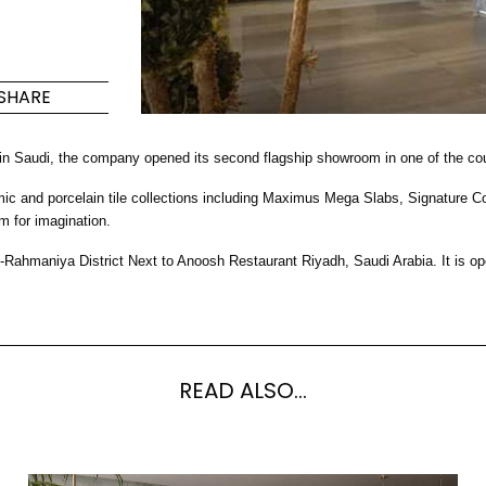
che
Maximus Mega
Cook
Slab
ektionen
Verstec
SHARE
Induktio
Großformatige Fliesen, wo
modern
Großartigkeit auf
 in Saudi, the company opened its second flagship showroom in one of the cou
Vielseitigkeit trifft.
nd porcelain tile collections including Maximus Mega Slabs, Signature Colle
KEN
MEHR ENTDECKEN
MEHR
m for imagination.
-Rahmaniya District Next to Anoosh Restaurant Riyadh, Saudi Arabia. It i
nd & Boden
A
Farben
Formen
Räume
Lifestyle Bathroom & 
READ ALSO...
OVAL
BLACK
RUND
WHITE
BADEZIMMER
RECHTECKIG ABGERUNDET