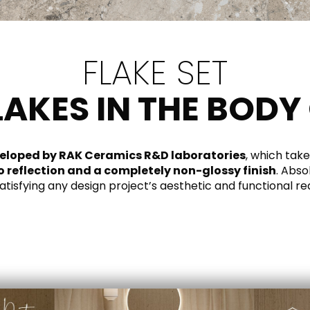
RECHTECK
IVORY
RAK-BATU
RAK-VALET
Stile
BEIGE
FLAKE SET
AUSSENBEREICH
AVANTGARDE
GREY
ZEITGENÖSSISCH
LAKES IN THE BODY 
ANTHRACITE
MODERNISIERT
RAK-DES
FURNITURE
AT
SCHE WÄNDE UND LANGLEBIGE BÖDEN
KLASSISCH
BROWN
GEWERBLICHER BEREICH
BLUE
Bathroom
veloped by RAK Ceramics R&D laboratories
, which tak
Solutions
o reflection and a completely non-glossy finish
. Abso
GREEN
 satisfying any design project’s aesthetic and functional r
Stylish solutions
RAK-CLEON
SPÜLSYSTEM
designed for
ORANGE
functionality and
affordability.
ERTIFIZIERUNGEN
SUSTAINABILITY
ALLE
SAMMLUNGEN
SEHEN SIE ALLE
ZERTIFIZIERU