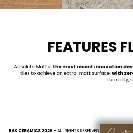
Slabs
BRICKS
WASSERKLOSETTS
MARMOR
WASCHBECKEN
STEIN
BIDETS
ZEMENT
BADEWANNEN
FEATURES F
HOLZ
MÖBEL
ZEITGENÖSSISCHE
ZUBEHÖR
UNI
FLUSHING
METALLISCH
DUSCHWANNEN
ÄSTHETI
SYSTEM
Absolute Matt is
the most recent innovation de
tiles to achieve an extra-matt surface;
with zer
durability,
WAND
SPIEGEL UND
SEAT COVERS
LICHTER
TILE TECHNOLOGY
Z
RAK CERAMICS 2026
- ALL RIGHTS RESERVED