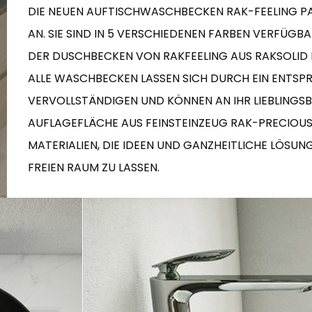
DIE NEUEN AUFTISCHWASCHBECKEN RAK-FEELING PA
RECHTECK
IVORY
RAK-BATU
RAK-VALET
AN. SIE SIND IN 5 VERSCHIEDENEN FARBEN VERFÜGB
Stile
BEIGE
DER DUSCHBECKEN VON RAKFEELING AUS RAKSOLID 
AUSSENBEREICH
AVANTGARDE
GREY
ALLE WASCHBECKEN LASSEN SICH DURCH EIN ENTSPR
ZEITGENÖSSISCH
ANTHRACITE
VERVOLLSTÄNDIGEN UND KÖNNEN AN IHR LIEBLINGSB
MODERNISIERT
RAK-DES
FURNITURE
AT
SCHE WÄNDE UND LANGLEBIGE BÖDEN
KLASSISCH
AUFLAGEFLÄCHE AUS FEINSTEINZEUG RAK-PRECIOUS
BROWN
GEWERBLICHER BEREICH
MATERIALIEN, DIE IDEEN UND GANZHEITLICHE LÖSUN
BLUE
Bathroom
FREIEN RAUM ZU LASSEN.
Solutions
GREEN
Stylish solutions
RAK-CLEON
SPÜLSYSTEM
designed for
ORANGE
functionality and
affordability.
ERTIFIZIERUNGEN
SUSTAINABILITY
ALLE
SAMMLUNGEN
SEHEN SIE ALLE
ZERTIFIZIERU