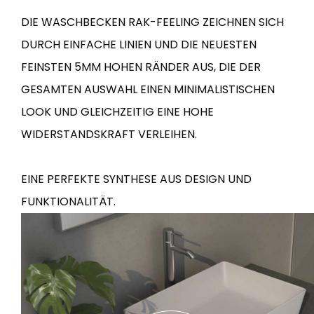
DIE WASCHBECKEN RAK-FEELING ZEICHNEN SICH
Fliesen und
Bad und Kü
DURCH EINFACHE LINIEN UND DIE NEUESTEN
Bodenbelage
Designer-Badkoll
FEINSTEN 5MM HOHEN RÄNDER AUS, DIE DER
und moderne
Fliesen inspiriert von den
Küchenprodukte
GESAMTEN AUSWAHL EINEN MINIMALISTISCHEN
Farben und Texturen der
Welt
LOOK UND GLEICHZEITIG EINE HOHE
WIDERSTANDSKRAFT VERLEIHEN.
MEHR ENTDECKEN
MEHR ENTDEC
EINE PERFEKTE SYNTHESE AUS DESIGN UND
ZURÜCK
ZURÜCK
ZURÜCK
ZURÜCK
FUNKTIONALITÄT.
Fliesen
Badezimmer Kollektionen
Wa
Fliesen Kollektionen
Mega
Effekte
Kategorien