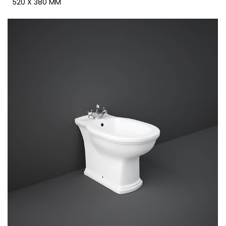
520 X 380 MM