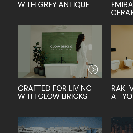
Slabs
WITH GREY ANTIQUE
EMIRA
CERA
BRICKS
WC
MARMO
LAVABI
PIETRA
BIDET
CEMENTO
VASCHE DA
BAGNO
LEGNO
CONTEMPORAIN
TINTA UNITA
METALLIC
PARETI E
MOBILI
ACCESSORI
SISTEMI DI
PIATTI DOCCIA
RISCIACQUO
MURO
CRAFTED FOR LIVING
RAK-V
SPECCHI E LUCI
SEAT COVERS
WITH GLOW BRICKS
AT YO
TILE TECHNOLOGY