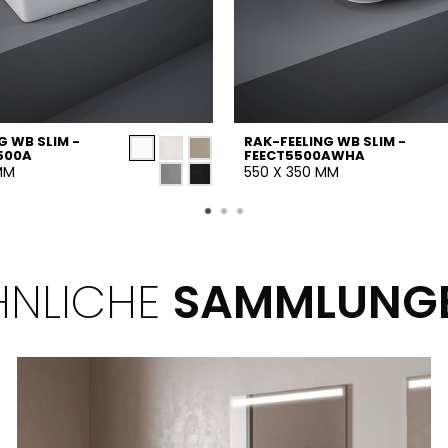
G WB SLIM -
RAK-FEELING WB SLIM -
500A
FEECT5500AWHA
MM
550 X 350 MM
HNLICHE
SAMMLUNG