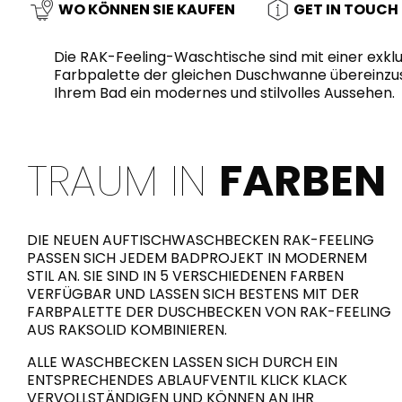
Slabs
WO KÖNNEN SIE KAUFEN
GET IN TOUCH
BRICKS
WASSERKLOSETTS
MARMOR
WASCHBECKEN
STEIN
BIDETS
ZEMENT
BADEWANNEN
Die RAK-Feeling-Waschtische sind mit einer exkl
Farbpalette der gleichen Duschwanne übereinzus
Ihrem Bad ein modernes und stilvolles Aussehen.
HOLZ
MÖBEL
ZEITGENÖSSISCHE
ZUBEHÖR
UNI
FLUSHING
METALLISCH
DUSCHWANNEN
ÄSTHETI
SYSTEM
TRAUM IN
FARBEN
DIE NEUEN AUFTISCHWASCHBECKEN RAK-FEELING
WAND
SPIEGEL UND
SEAT COVERS
PASSEN SICH JEDEM BADPROJEKT IN MODERNEM
LICHTER
STIL AN. SIE SIND IN 5 VERSCHIEDENEN FARBEN
VERFÜGBAR UND LASSEN SICH BESTENS MIT DER
FARBPALETTE DER DUSCHBECKEN VON RAK-FEELING
TILE TECHNOLOGY
Z
AUS RAKSOLID KOMBINIEREN.
ALLE WASCHBECKEN LASSEN SICH DURCH EIN
ENTSPRECHENDES ABLAUFVENTIL KLICK KLACK
VERVOLLSTÄNDIGEN UND KÖNNEN AN IHR