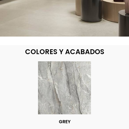
COLORES Y ACABADOS
GREY