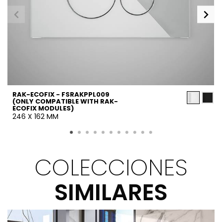
RAK-ECOFIX - FSRAKPPL009
(ONLY COMPATIBLE WITH RAK-
ECOFIX MODULES)
246 X 162 MM
COLECCIONES
SIMILARES