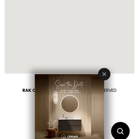
RAK CERAMICS 2026
- ALL RIGHTS RESERVED
PRIVACY
CONTATTACI
SELEZIONA UN PAESE
IT
EN