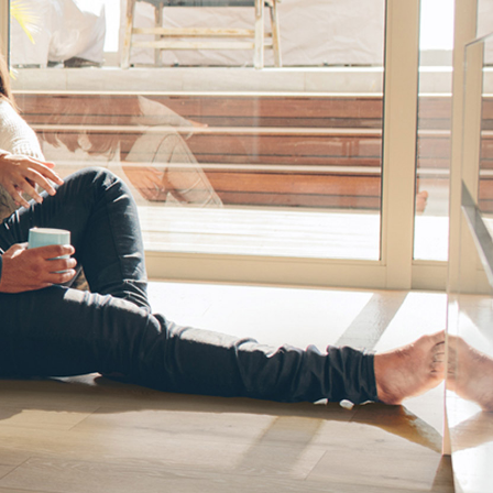
House of Brands
ing RAK
Where the language of
ttura a induzione
fashion meets the artistry
arsa per cucine
of living spaces.
e
I DI PIÙ
SCOPRI DI PIÙ
iano di lavoro
Kitchen
Collezioni
RAK-BATU
RAK-CLEON
RAK-CLOUD