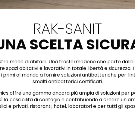
WHITE
BAGNO
RETTANGOLARE
ARROTONDATA
IVORY
RETTANGOLARE
RAK-BATU
RAK-VALET
RAK-SANIT
BEIGE
Stili
OUTDOOR
GREY
AVANGUARDIA
UNA SCELTA SICUR
CONTEMPORANEO
ANTHRACITE
MODERNO
UN
STETICHE E PAVIMENTI RESISTENTI
RAK-DES
FURNITURE
BROWN
nostro modo di abitarli. Una trasformazione che parte dalla
CLASSICO
spazi abitativi e lavorativi in totale libertà e sicurezza. 
BLUE
 primi al mondo a fornire soluzioni antibatteriche per l'inte
Bathroom
smalti antibatterici certificati.
Solutions
GREEN
Stylish solutions
s offre una gamma ancora più ampia di soluzioni per pavim
RAK-CLEON
SISTEMI DI
designed for
RED
RISCIACQU
sì la possibilità di contagio e contribuendo a creare un a
functionality and
ci e privati, ristoranti, hotel, laboratori e per tutti gli sp
affordability.
CERTIFICAZIONI
SUSTAINABILITY
TUTTE
LE COLLEZ
VEDI TUTTI
CERT