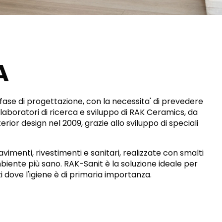
RAK-CONTOUR
SOGGIORNO
CUCINA
RAK-COVE
RAK-DES
RAK-DUO
RAK-ECOFIX
COMMERCIALE PESANTE
COMMERCIALE LEGGERO
RAK-FEELING SHOWERTRAYS
A
RAK-FEELING WASHBASINS
RAK-FEELING WC'S & BIDETS
A selection of
high-end
RAK-ILLUSION
 DESIGN SORPRENDENTE E SENZA SOLUZIONE DI CONTINUITÀ
products crafted
RAK-JOY
to elevate any
 fase di progettazione, con la necessita' di prevedere
RAK-JOY UNO
space with
I laboratori di ricerca e sviluppo di RAK Ceramics, da
RAK-PETIT
sophistication.
rior design nel 2009, grazie allo sviluppo di speciali
RAK-PLANO
VEDI TUTTI
RAK-REMAL
RAK-SENSATION
enti, rivestimenti e sanitari, realizzate con smalti
RAK-SKIN
O
RAK-VALET
mbiente più sano. RAK-Sanit è la soluzione ideale per
RAK-VARIANT
azi dove l'igiene è di primaria importanza.
RAK-WASHINGTON
IONI
ADVANCED
SEARCH
SCARICA
I CATALOGHI
IFICAZIONI
SUSTAINABILITY
SCARICA
I CATALOGHI