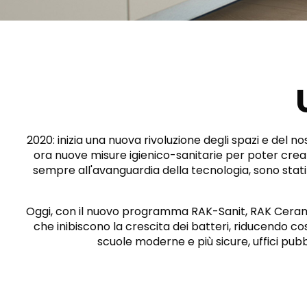
Slabs
BRICKS
WC
MARMO
LAVABI
PIETRA
BIDET
CEMENTO
VASCHE DA
BAGNO
LEGNO
CONTEMPORAIN
METALLIC
MURO
PARETI E
MOBILI
ACCESSORI
SISTEMI DI
PIATTI DOCCIA
RISCIACQUO
2020: inizia una nuova rivoluzione degli spazi e del 
ora nuove misure igienico-sanitarie per poter creare 
sempre all'avanguardia della tecnologia, sono stati i
Oggi, con il nuovo programma RAK-Sanit, RAK Ceramic
SPECCHI E LUCI
SEAT COVERS
che inibiscono la crescita dei batteri, riducendo co
scuole moderne e più sicure, uffici pubbli
TILE TECHNOLOGY