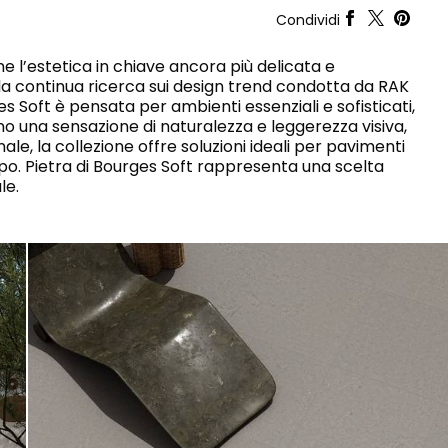
RAK-CONTOUR
SOGGIORNO
CUCINA
Condividi
RAK-COVE
RAK-DES
ne l’estetica in chiave ancora più delicata e
RAK-DUO
lla continua ricerca sui design trend condotta da RAK
RAK-ECOFIX
 Soft è pensata per ambienti essenziali e sofisticati,
COMMERCIALE PESANTE
COMMERCIALE LEGGERO
RAK-FEELING SHOWERTRAYS
no una sensazione di naturalezza e leggerezza visiva,
RAK-FEELING WASHBASINS
ale, la collezione offre soluzioni ideali per pavimenti
RAK-FEELING WC'S & BIDETS
A selection of
po. Pietra di Bourges Soft rappresenta una scelta
high-end
RAK-ILLUSION
 DESIGN SORPRENDENTE E SENZA SOLUZIONE DI CONTINUITÀ
products crafted
le.
RAK-JOY
to elevate any
RAK-JOY UNO
space with
RAK-PETIT
sophistication.
RAK-PLANO
VEDI TUTTI
RAK-REMAL
RAK-SENSATION
RAK-SKIN
O
RAK-VALET
RAK-VARIANT
RAK-WASHINGTON
IONI
ADVANCED
SEARCH
SCARICA
I CATALOGHI
IFICAZIONI
SUSTAINABILITY
SCARICA
I CATALOGHI