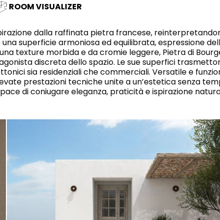
WHITE
BAGNO
RETTANGOLARE
ROOM VISUALIZER
ARROTONDATA
IVORY
RETTANGOLARE
RAK-BATU
RAK-VALET
spirazione dalla raffinata pietra francese, reinterpretando
BEIGE
è una superficie armoniosa ed equilibrata, espressione de
Stili
na texture morbida e da cromie leggere, Pietra di Bourges
OUTDOOR
GREY
AVANGUARDIA
gonista discreta dello spazio. Le sue superfici trasmetto
tonici sia residenziali che commerciali. Versatile e funzion
CONTEMPORANEO
ANTHRACITE
levate prestazioni tecniche unite a un’estetica senza tem
MODERNO
UN
STETICHE E PAVIMENTI RESISTENTI
RAK-DES
FURNITURE
ace di coniugare eleganza, praticità e ispirazione natura
BROWN
CLASSICO
BLUE
Bathroom
Solutions
GREEN
Stylish solutions
RAK-CLEON
SISTEMI DI
designed for
RED
RISCIACQU
functionality and
affordability.
CERTIFICAZIONI
SUSTAINABILITY
TUTTE
LE COLLEZ
VEDI TUTTI
CERT