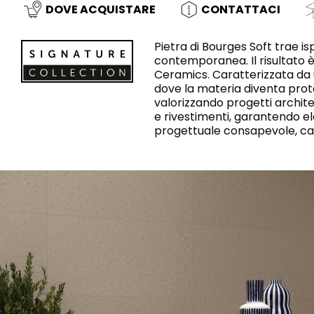
Slabs
DOVE ACQUISTARE
CONTATTACI
BRICKS
WC
MARMO
LAVABI
PIETRA
BIDET
CEMENTO
VASCHE DA
BAGNO
Pietra di Bourges Soft trae i
contemporanea. Il risultato 
Ceramics. Caratterizzata da u
dove la materia diventa prota
valorizzando progetti architet
e rivestimenti, garantendo e
LEGNO
CONTEMPORAIN
METALLIC
MURO
PARETI E
MOBILI
ACCESSORI
SISTEMI DI
PIATTI DOCCIA
progettuale consapevole, cap
RISCIACQUO
SPECCHI E LUCI
SEAT COVERS
TILE TECHNOLOGY