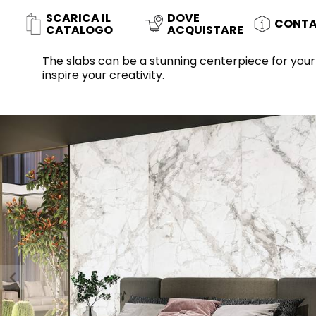
Slabs
SCARICA IL
DOVE
CONTA
CATALOGO
ACQUISTARE
BRICKS
WC
MARMO
LAVABI
PIETRA
BIDET
CEMENTO
VASCHE DA
BAGNO
The slabs can be a stunning centerpiece for you
inspire your creativity.
LEGNO
CONTEMPORAIN
METALLIC
MURO
PARETI E
MOBILI
ACCESSORI
SISTEMI DI
PIATTI DOCCIA
RISCIACQUO
SPECCHI E LUCI
SEAT COVERS
TILE TECHNOLOGY