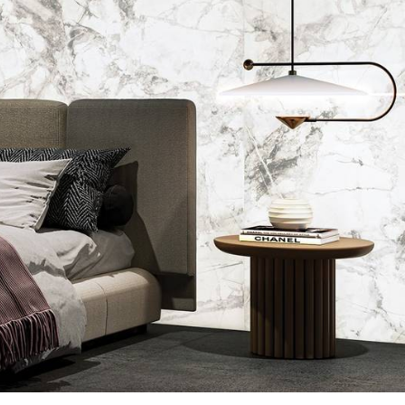
House of Brands
ing RAK
Where the language of
ttura a induzione
fashion meets the artistry
arsa per cucine
of living spaces.
e
I DI PIÙ
SCOPRI DI PIÙ
iano di lavoro
Kitchen
Collezioni
RAK-BATU
RAK-CLEON
RAK-CLOUD