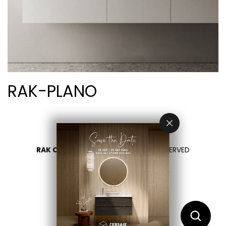
RAK-PLANO
RAK CERAMICS 2026
- ALL RIGHTS RESERVED
PRIVACY
CONTATTACI
SELEZIONA UN PAESE
IT
EN