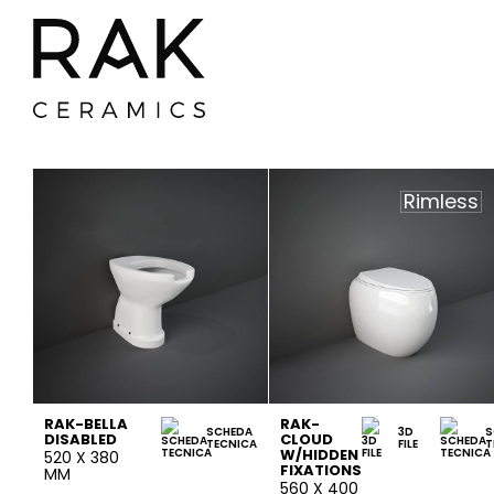
Rimless
RAK-BELLA
RAK-
SCHEDA
3D
S
DISABLED
CLOUD
TECNICA
FILE
T
W/HIDDEN
520 X 380
FIXATIONS
MM
560 X 400