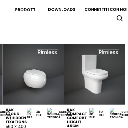
DOWNLOADS
CONNETTITI CON NOI
PRODOTTI
Rimless
Rimless
RAK-
RAK-
CHEDA
3D
SCHEDA
3D
SCH
CLOUD
COMPACT-
ECNICA
FILE
TECNICA
FILE
TEC
W/HIDDEN
COMFORT
FIXATIONS
HEIGHT
45CM
560 X 400