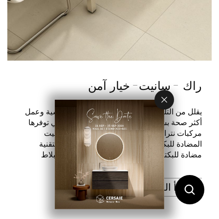
راك - سانيت- خيار آمن
يقلل من التلوث البكتيري ويساهم في بيئة معيشية وعمل
أكثر صحة بسبب خصائصه المضادة للبكتيريا التي توفرها
مركبات نترات الفضة. تتميز مجموعة راك - سانيت
المضادة للبكتيريا من بلاط الجدران والأرضيات بتقنية
مضادة للبكتيريا مدمجة بشكل دائم في سطح البلاط
اقرأ المزيد