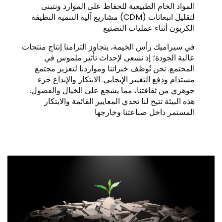
المواد الخام الطبيعية للحفاظ على الموارد ونتبنى
مشاريع آلية التنمية النظيفة (CDM) لتقليل انبعاثات
الكربون أثناء عمليات التصنيع
في سيراميك رأس الخيمة، يتجاوز التزامنا إنتاج منتجات
عالية الجودة؛ إذ نسعى لإحداث تأثير ملموس في
المجتمع. نحن نُوظف خبراتنا ومواردنا لتعزيز مجتمع
مستدام ودفع التغيير الإيجابي. الابتكار والإبداع جزء
جوهري من ثقافتنا، مما يشجع على الخيال والفضول.
هذه البيئة تتيح لنا تحدي المعايير القائمة والابتكار
المستمر داخل صناعتنا وخارجها