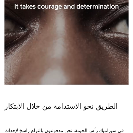
الطريق نحو الاستدامة من خلال الابتكار
في سيراميك رأس الخيمة، نحن مدفوعون بالتزام راسخ لإحداث