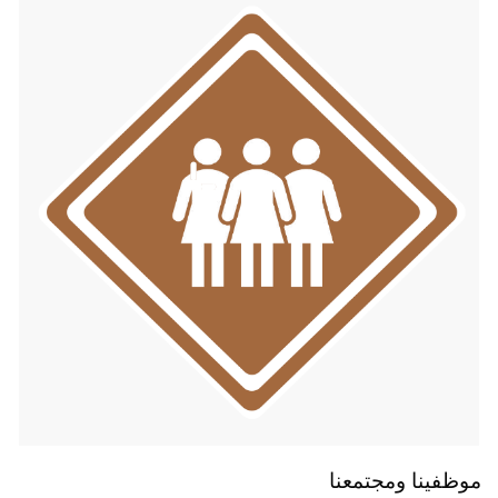
موظفينا ومجتمعنا