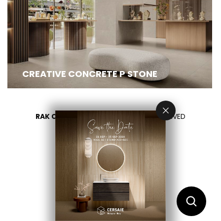
CREATIVE CONCRETE P STONE
RAK CERAMICS 2026
- ALL RIGHTS RESERVED
PRIVACY
CONTACT US
اختر بلدك
AR
EN
FR