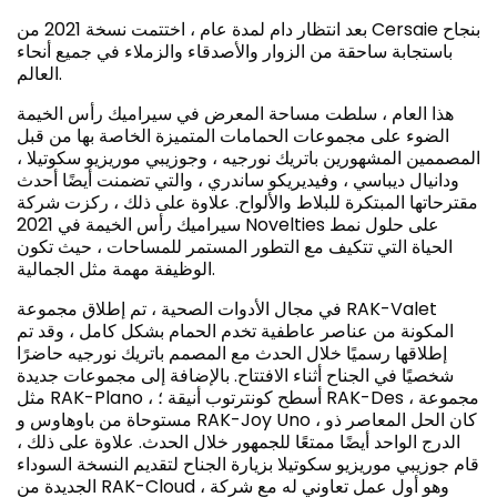
بعد انتظار دام لمدة عام ، اختتمت نسخة 2021 من Cersaie بنجاح
باستجابة ساحقة من الزوار والأصدقاء والزملاء في جميع أنحاء
العالم.
هذا العام ، سلطت مساحة المعرض في سيراميك رأس الخيمة
الضوء على مجموعات الحمامات المتميزة الخاصة بها من قبل
المصممين المشهورين باتريك نورجيه ، وجوزيبي موريزيو سكوتيلا ،
ودانيال ديباسي ، وفيديريكو ساندري ، والتي تضمنت أيضًا أحدث
مقترحاتها المبتكرة للبلاط والألواح. علاوة على ذلك ، ركزت شركة
سيراميك رأس الخيمة في 2021 Novelties على حلول نمط
الحياة التي تتكيف مع التطور المستمر للمساحات ، حيث تكون
الوظيفة مهمة مثل الجمالية.
في مجال الأدوات الصحية ، تم إطلاق مجموعة RAK-Valet
المكونة من عناصر عاطفية تخدم الحمام بشكل كامل ، وقد تم
إطلاقها رسميًا خلال الحدث مع المصمم باتريك نورجيه حاضرًا
شخصيًا في الجناح أثناء الافتتاح. بالإضافة إلى مجموعات جديدة
مثل RAK-Plano ، أسطح كونترتوب أنيقة ؛ RAK-Des ، مجموعة
مستوحاة من باوهاوس و RAK-Joy Uno ، كان الحل المعاصر ذو
الدرج الواحد أيضًا ممتعًا للجمهور خلال الحدث. علاوة على ذلك ،
قام جوزيبي موريزيو سكوتيلا بزيارة الجناح لتقديم النسخة السوداء
الجديدة من RAK-Cloud ، وهو أول عمل تعاوني له مع شركة