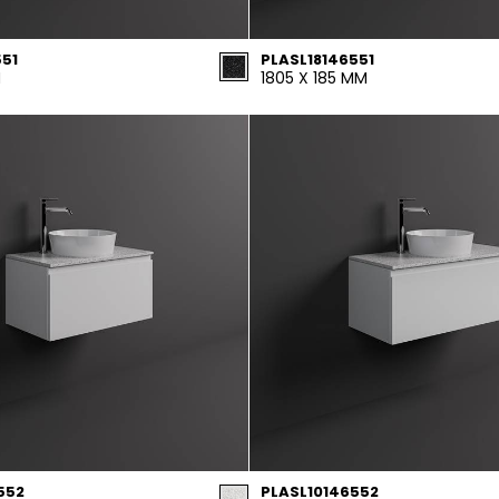
551
PLASL18146551
M
1805 X 185 MM
552
PLASL10146552