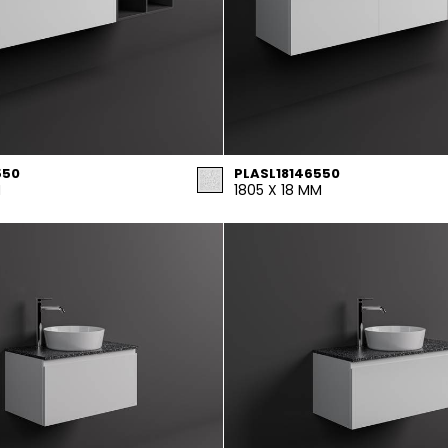
550
PLASL18146550
M
1805 X 18 MM