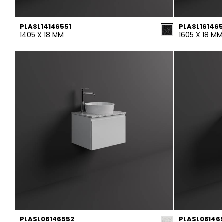
PLASL14146551
PLASL16146
1405 X 18 MM
1605 X 18 M
PLASL06146552
PLASL08146