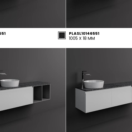
551
PLASL10146551
1005 X 18 MM