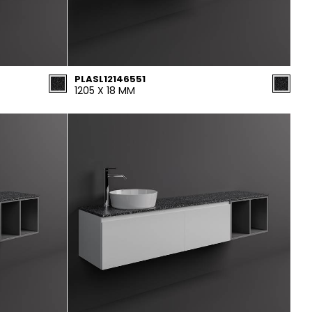
PLASL12146551
1205 X 18 MM