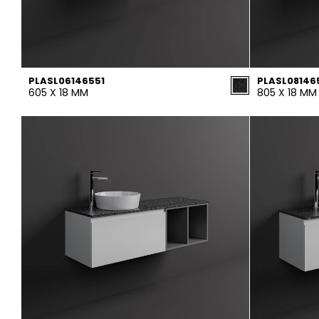
PLASL06146551
PLASL08146
605 X 18 MM
805 X 18 MM