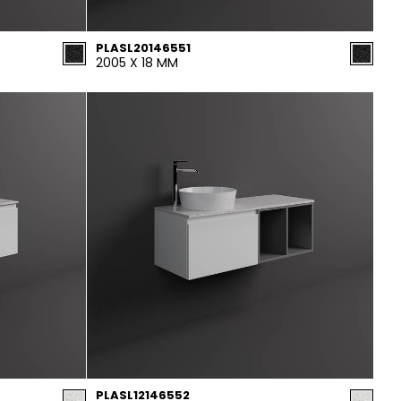
PLASL20146551
2005 X 18 MM
PLASL12146552