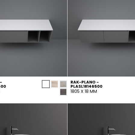
-
RAK-PLANO -
500
PLASL18146500
M
1805 X 18 MM