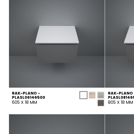
حوض استحمام
الحائط
خزان مياه
نسيج / بلاط الراتنج
ملحقات
خشب
أثاث
مسطّح
حوض المطبخ
المرايا والاضواء
RAK-PLANO -
RAK-PLANO 
PLASL06146500
PLASL08146
605 X 18 MM
805 X 18 MM