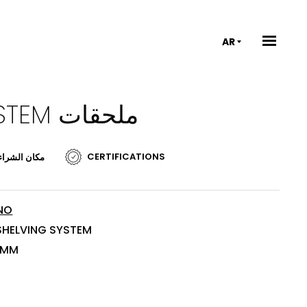
AR
RAK-JOY UNO UNIVERSAL SHELVING SYSTEM ملحقات
CERTIFICATIONS
مكان الشراء
NO
SHELVING SYSTEM
 MM