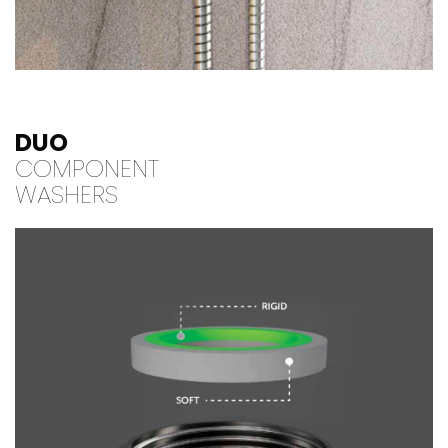
DUO
COMPONENT
WASHERS