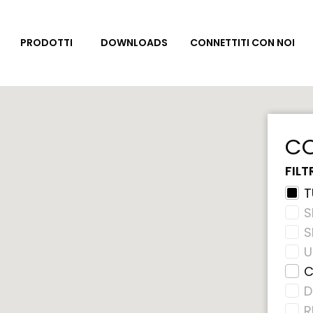
DOWNLOADS
CONNETTITI CON NOI
PRODOTTI
CO
FILT
T
S
U
C
D
R