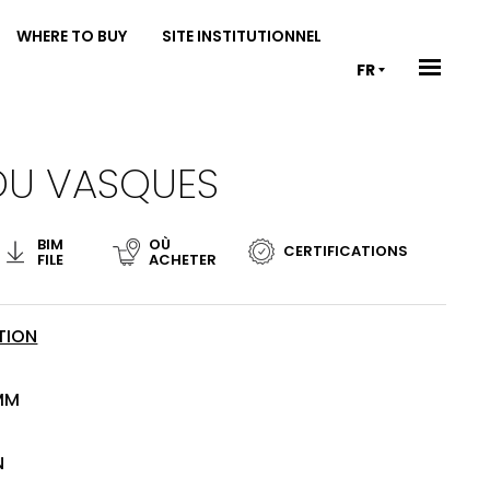
WHERE TO BUY
SITE INSTITUTIONNEL
FR
DU VASQUES
BIM
OÙ
CERTIFICATIONS
FILE
ACHETER
TION
MM
N