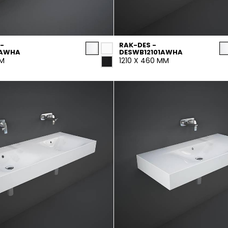
-
RAK-DES -
1AWHA
DESWB12101AWHA
MM
1210 X 460 MM