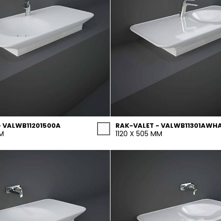
- VALWB11201500A
RAK-VALET - VALWB11301AWH
MM
1120 X 505 MM