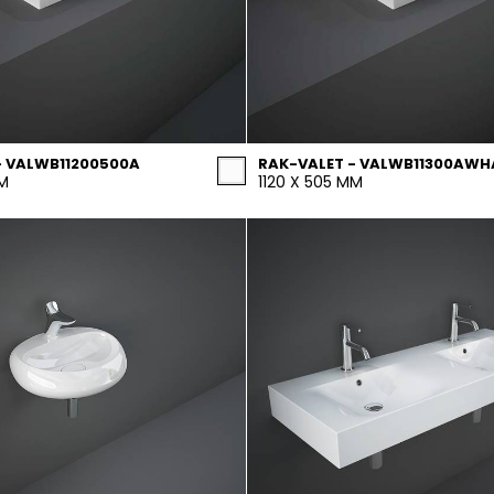
- VALWB11200500A
RAK-VALET - VALWB11300AWH
MM
1120 X 505 MM