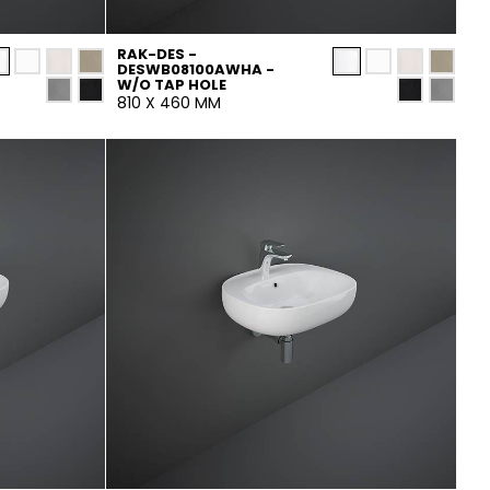
RAK-DES -
DESWB08100AWHA -
W/O TAP HOLE
810 X 460 MM