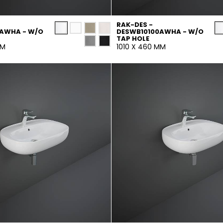
RAK-DES -
AWHA - W/O
DESWB10100AWHA - W/O
TAP HOLE
MM
1010 X 460 MM