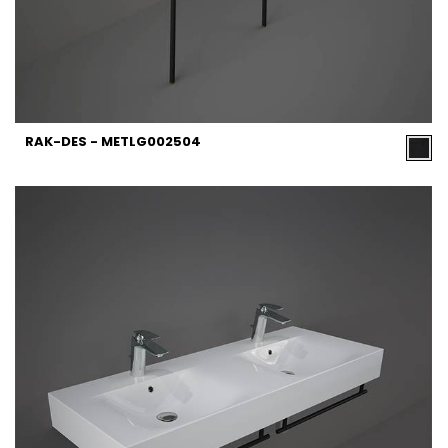
RAK-DES - METLG002504