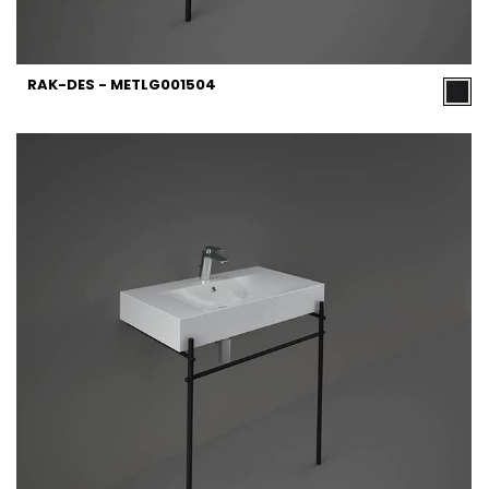
RAK-DES - METLG001504