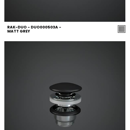
RAK-DUO - DUO000503A -
MATT GREY