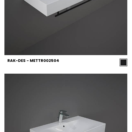
RAK-DES - METTR002504