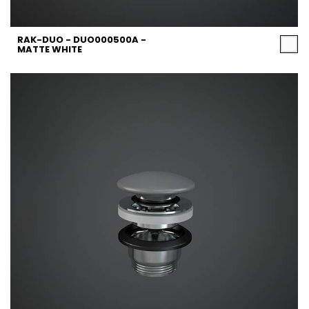
RAK-DUO - DUO000500A -
MATTE WHITE