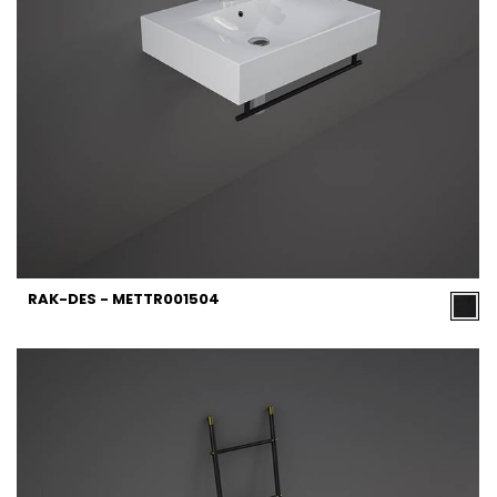
RAK-DES - METTR001504