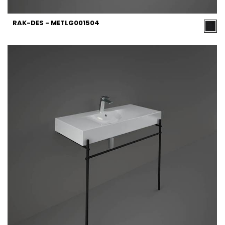
RAK-DES - METLG001504