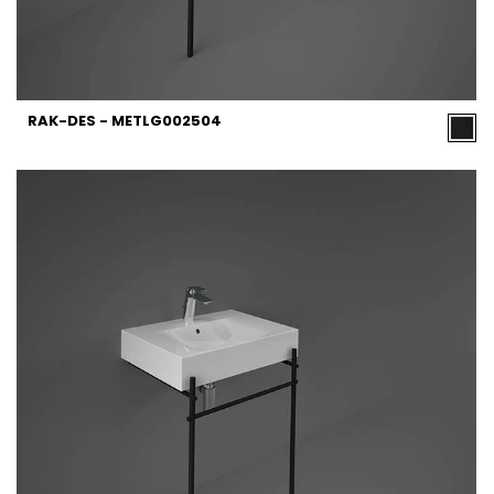
RAK-DES - METLG002504