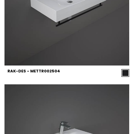
RAK-DES - METTR002504