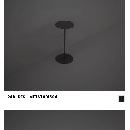
RAK-DES - METST001504