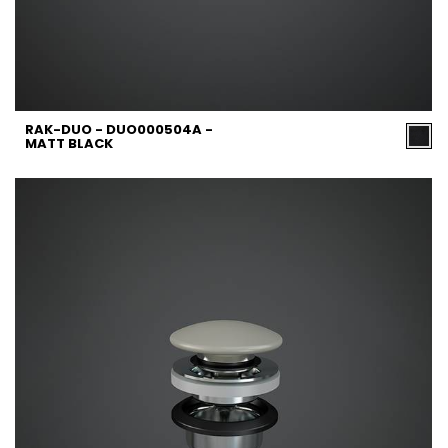
RAK-DUO - DUO000504A -
MATT BLACK