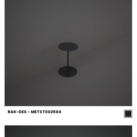
RAK-DES - METST002504