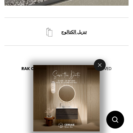
RAK CERAMICS 2026
- ALL RIGHTS RESERVED
PRIVACY
CONTACT US
اختر بلدك
AR
EN
FR