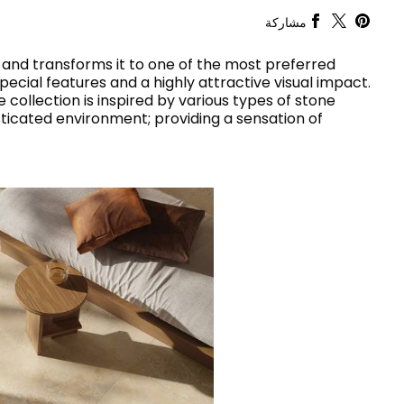
RAK-DUO
مشاركة
RAK-ECOFIX
WELLNESS AND SWIMMING
التجاري الثقيل
POOLS
RAK-FEELING SHOWERTRAYS
and transforms it to one of the most preferred
RAK-FEELING WASHBASINS
pecial features and a highly attractive visual impact.
RAK-ILLUSION
 collection is inspired by various types of stone
A selection of high-
RAK-JOY
sticated environment; providing a sensation of
تصميمات تتميز بالروعة والسلاسة
end products
RAK-JOY UNO
crafted to elevate
RAK-KITCHEN SINKS
any space with
RAK-PETIT
sophistication.
RAK-PLANO
عرض جميع
RAK-SENSATION
RAK-SKIN
RAK-VALET
RAK-VARIANT
RAK-WASHINGTON
تنزيل الكتالوجات
SEARCH
ADVANCED
كل المجموعات
تنزيل الكتالوجات
SUSTAINABILITY
الشهادات