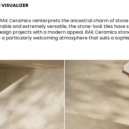
VISUALIZER
الأنماط
BEIGE
خارجي
متصدر
 RAK Ceramics reinterprets the ancestral charm of stone 
GREY
able and extremely versatile, the stone-look tiles have s
عصري
 design projects with a modern appeal. RAK Ceramics stone
ANTHRACITE
مطوّر
RAK-DES
FURNITURE
ate a particularly welcoming atmosphere that suits a sophi
جدران جمالية وأرضيات متينة
كلاسيكي
BROWN
تجاري
BLUE
Bathroom
Solutions
GREEN
Stylish solutions
أنظمة الشطف
RAK-CLEON
designed for
PINK
functionality and
affordability.
SUSTAINABILITY
الشهادات
TILE TECHNOLOGY
عرض جميع