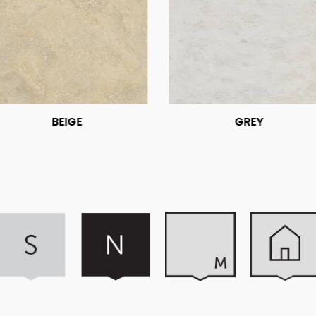
BEIGE
GREY