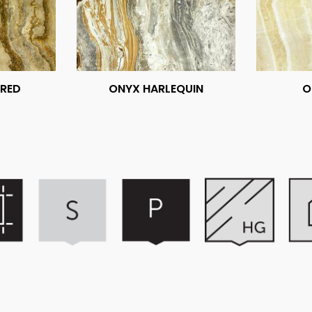
 RED
ONYX HARLEQUIN
O