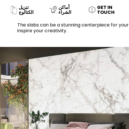
GET IN
أماكن
تنزيل
TOUCH
الشراء
الكتالوج
The slabs can be a stunning centerpiece for you
inspire your creativity.
حوض استحمام
الحائط
خزان مياه
نسيج / بلاط الراتنج
ملحقات
خشب
أثاث
مسطّح
حوض المطبخ
المرايا والاضواء