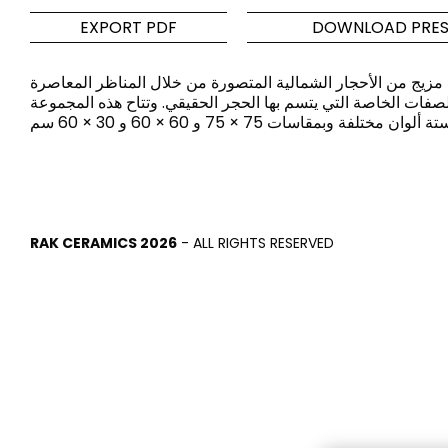
EXPORT PDF
DOWNLOAD PRES
لحمام والمطبخ
البلاط
جموعات الحمام
بلاط مستوحى من أشهر الألوان
مزيج من الأحجار الشمالية المتصورة من خلال المناظر المعاصرة
لمطبخ الحديث
والأنسجة على مستوى العالم
صفات الخاصة التي يتسم بها الحجر الحقيقي. وتتاح هذه المجموعة
اكتشف المزيد
اكتشف المزيد
رجوع
رجوع
رجوع
RAK CERAMICS 2026
- ALL RIGHTS RESERVED
رجوع
البلاط
Bathroom & Kitchen
ضيات
Signature collections
Mega
التأثيرات
‫فئات
Slabs
الخرسانة
حوض الاستحمام
الحجر
شطاف
الرخام
مغسلة
BRICKS
حمام