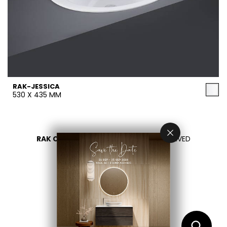
RAK-JESSICA
530 X 435 MM
RAK CERAMICS 2026
- ALL RIGHTS RESERVED
PRIVACY
CONTACT US
اختر بلدك