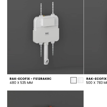
حوض استحمام
الحائط
خزان مياه
نسيج / بلاط الراتنج
ملحقات
خشب
أثاث
مسطّح
حوض المطبخ
المرايا والاضواء
RAK-ECOFIX - FS12RAK8C
RAK-ECOFIX
480 X 535 MM
500 X 783 