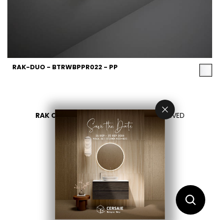
RAK-DUO - BTRWBPPR022 - PP
RAK CERAMICS 2026
- ALL RIGHTS RESERVED
PRIVACY
CONTACT US
اختر بلدك
AR
EN
FR