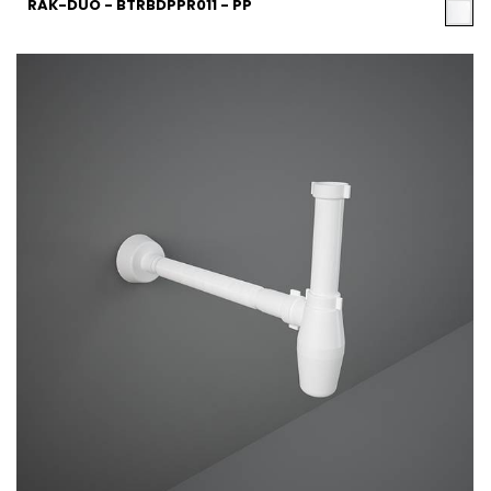
RAK-DUO - BTRBDPPR011 - PP