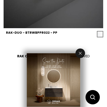
RAK-DUO - BTRWBPPR022 - PP
RAK CERAMICS 2026
- ALL RIGHTS RESERVED
PRIVACY
CONTACT US
اختر بلدك
AR
EN
FR