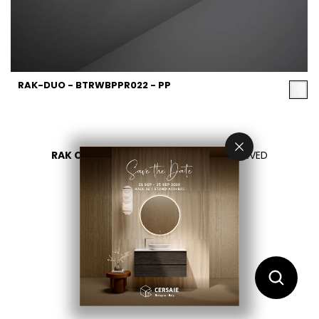
RAK-DUO - BTRWBPPR022 - PP
RAK CERAMICS 2026
- ALL RIGHTS RESERVED
PRIVACY
CONTACT US
اختر بلدك
AR
EN
FR