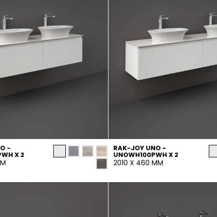
O -
RAK-JOY UNO -
WH X 2
UNOWH100PWH X 2
MM
2010 X 460 MM