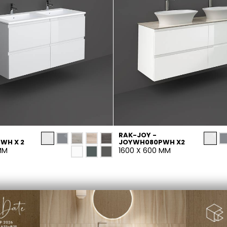
RAK-JOY -
WH X 2
JOYWH080PWH X2
MM
1600 X 600 MM
PRIVACY