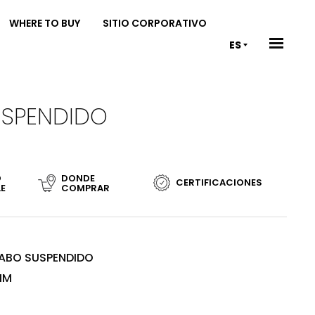
WHERE TO BUY
SITIO CORPORATIVO
ES
USPENDIDO
D
DONDE
CERTIFICACIONES
LE
COMPRAR
VABO SUSPENDIDO
MM