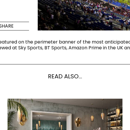
che
Maximus Mega
Cook
Slab
ektionen
Verstec
SHARE
Induktio
Großformatige Fliesen, wo
modern
Großartigkeit auf
eatured on the perimeter banner of the most anticipate
Vielseitigkeit trifft.
ewed at Sky Sports, BT Sports, Amazon Prime in the UK an
KEN
MEHR ENTDECKEN
MEHR
READ ALSO...
nd & Boden
A
Farben
Formen
Räume
Lifestyle Bathroom & 
OVAL
BLACK
RUND
WHITE
BADEZIMMER
RECHTECKIG ABGERUNDET