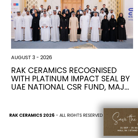
Slabs
BRICKS
WASSERKLOSETTS
MARMOR
WASCHBECKEN
STEIN
BIDETS
ZEMENT
BADEWANNEN
HOLZ
MÖBEL
ZEITGENÖSSISCHE
ZUBEHÖR
METALLISCH
FLUSHING
WAND
DUSCHWANNEN
ÄSTHETI
SYSTEM
AUGUST 3 - 2026
RAK CERAMICS RECOGNISED
WITH PLATINUM IMPACT SEAL BY
UAE NATIONAL CSR FUND, MAJ…
SPIEGEL UND
SEAT COVERS
LICHTER
TILE TECHNOLOGY
Z
RAK CERAMICS 2026
- ALL RIGHTS RESERVED