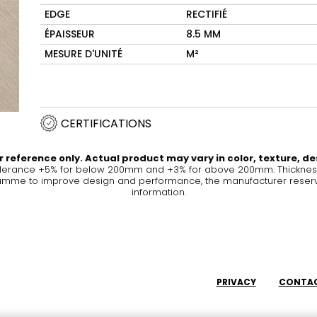
EDGE
RECTIFIÉ
ns et
Maximus Mega
Cook
ÉPAISSEUR
8.5 MM
Slab
MESURE D'UNITÉ
M²
Plaque d
inductio
s pour
Des carreaux grand
cuisine
 cuisines
format où la grandeur
s'allie à la polyvalence.
CERTIFICATIONS
US
EN SAVOIR PLUS
EN SA
 reference only. Actual product may vary in color, texture, de
olerance +5% for below 200mm and +3% for above 200mm. Thickness 
me to improve design and performance, the manufacturer reserves a
information.
 et sol
P
Couleurs
Formes
Pièces
Lifestyle Bathroom & 
OVAL
BLACK
PRIVACY
CONTAC
ROND
WHITE
SALLE DE BAINS
RECTANGULAIRE ARRONDI