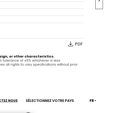
House of Brands
ing RAK
Where the language of
e cuisson à
fashion meets the artistry
n dissimulée pour
of living spaces.
s modernes
PDF
VOIR PLUS
EN SAVOIR PLUS
sign, or other characteristics.
tolerance of ±5% whichever is less.
ll rights to vary specifications without prior
lan de travail
Kitchen
Collections
RAK-BATU
RAK-CLEON
SÉLECTIONNEZ VOTRE PAYS
FR
TEZ NOUS
RAK-CLOUD
RAK-CONTOUR
SALON
CUISINE