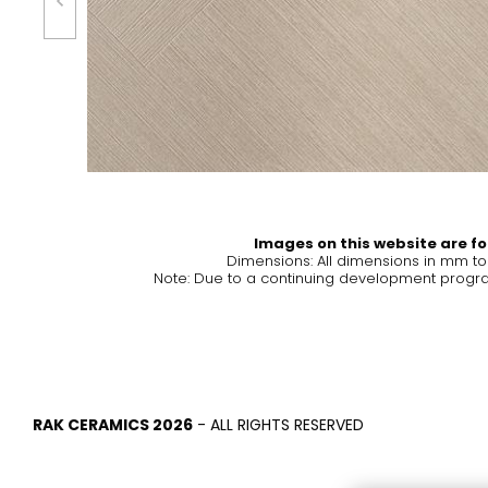
Carreaux et
Salle de bai
revetements
cuisine
Tuiles inspirées par les
Lignes de produit
couleurs et les textures
salles de bains et
du monde
modernes
EN SAVOIR PLUS
EN SAVOIR PL
Images on this website are for
Dimensions: All dimensions in mm t
Note: Due to a continuing development program
RETOUR
RETOUR
RETOUR
RETOUR
Carreaux
Bathroom & Kitchen
Mur
Signature collections
Mega
Effets
Catégories
RAK CERAMICS 2026
- ALL RIGHTS RESERVED