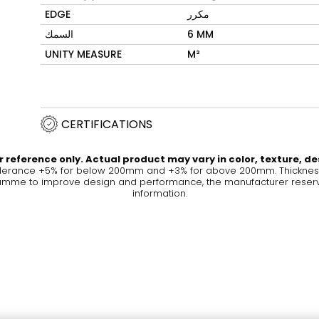
مكرر
EDGE
Maximus Mega
ا
Cook
6 MM
السمك
Slab
تصميمات م
 للمطابخ
UNITY MEASURE
M²
ومنتجات ا
الحديثة
بلاط كبير الحجم حيث تلتقي
العظمة مع التنوع
CERTIFICATIONS
لمزيد
اكتشف المزيد
 reference only. Actual product may vary in color, texture, de
olerance +5% for below 200mm and +3% for above 200mm. Thickness 
me to improve design and performance, the manufacturer reserves a
information.
د
الجدران والأر
الغُرف
Lifestyle Bathroom & 
الألوان
الأشكال
بيضوي
BLACK
دائري
WHITE
الحمام
مستطيل مستدير الزوايا
مستطيل
IVORY
RAK-BATU
RAK-VALET