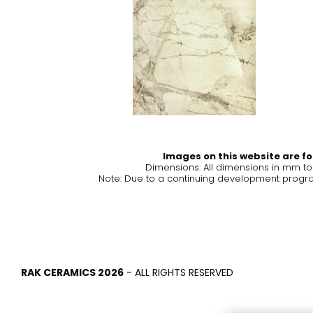
لحمام والمطبخ
البلاط
جموعات الحمام
بلاط مستوحى من أشهر الألوان
لمطبخ الحديث
والأنسجة على مستوى العالم
اكتشف المزيد
اكتشف المزيد
Images on this website are for
رجوع
رجوع
رجوع
Dimensions: All dimensions in mm t
رجوع
Note: Due to a continuing development program
البلاط
Bathroom & Kitchen
ضيات
Signature collections
Mega
التأثيرات
‫فئات
RAK CERAMICS 2026
- ALL RIGHTS RESERVED
Slabs
الخرسانة
حوض الاستحمام
الحجر
شطاف
الرخام
مغسلة
BRICKS
حمام