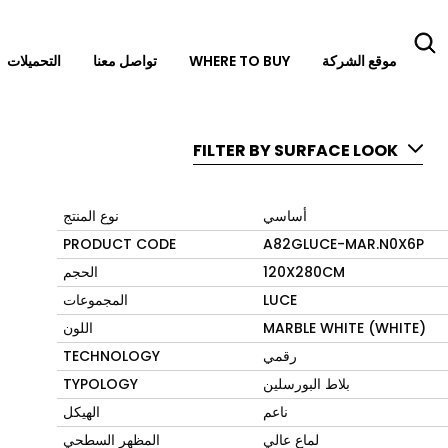
موقع الشركة
WHERE TO BUY
تواصل معنا
التحميلات
FILTER BY SURFACE LOOK
أساسي
نوع المنتج
PRODUCT CODE
A82GLUCE-MAR.N0X6P
120X280CM
الحجم
LUCE
المجموعات
MARBLE WHITE (WHITE)
اللون
رقمي
TECHNOLOGY
بلاط البورسلين
TYPOLOGY
ناعم
الهيكل
لماع عالي
المظهر السطحي