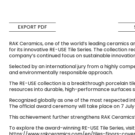
لحمام والمطبخ
البلاط
جموعات الحمام
بلاط مستوحى من أشهر الألوان
EXPORT PDF
لمطبخ الحديث
والأنسجة على مستوى العالم
RAK Ceramics, one of the world’s leading ceramics an
for its innovative RE-USE Tile Series. The collection 
اكتشف المزيد
اكتشف المزيد
company’s continued focus on sustainable innovation
Selected by an international jury from a highly compet
رجوع
رجوع
رجوع
and environmentally responsible approach.
رجوع
البلاط
Bathroom & Kitchen
ضيات
The RE-USE collection is a breakthrough porcelain t
Signature collections
Mega
resources into durable, high-performance surfaces su
التأثيرات
‫فئات
Recognized globally as one of the most respected in
The official award ceremony will take place on 7 Jul
This achievement further strengthens RAK Ceramics’ 
Slabs
To explore the award-winning RE-USE Tile Series, visit
https://www.rakceramics.com/en/tiles-floors-cover
الخرسانة
حوض الاستحمام
الحجر
شطاف
الرخام
مغسلة
BRICKS
حمام