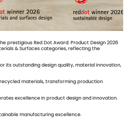
House of Brands
ing RAK
Where the language of
موقد حثي مخفي
fashion meets the artistry
of living spaces.
 the prestigious Red Dot Award: Product Design 2026
terials & Surfaces categories, reflecting the
اكتشف المزيد
اكتشف ا
or its outstanding design quality, material innovation,
أسطح المناض
 recycled materials, transforming production
التشكيلات
Kitchen
rates excellence in product design and innovation.
RAK-BATU
RAK-CLEON
stainable manufacturing excellence.
RAK-CLOUD
RAK-CONTOUR
المطبخ
غرفة المعيشة
RAK-COVE
RAK-DES