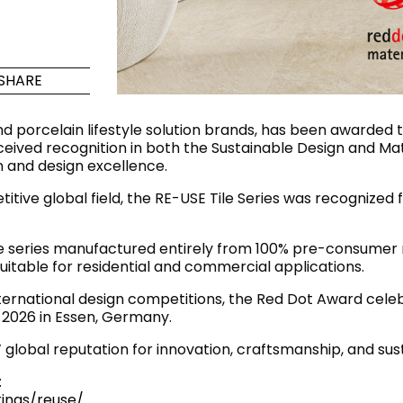
Maximus Mega
ا
Cook
Slab
تصميمات م
 للمطابخ
SHARE
ومنتجات ا
الحديثة
بلاط كبير الحجم حيث تلتقي
العظمة مع التنوع
d porcelain lifestyle solution brands, has been awarded
received recognition in both the Sustainable Design and Ma
لمزيد
اكتشف المزيد
 and design excellence.
itive global field, the RE-USE Tile Series was recognized f
د
الجدران والأر
ile series manufactured entirely from 100% pre-consumer
itable for residential and commercial applications.
الغُرف
Lifestyle Bathroom & 
الألوان
الأشكال
ternational design competitions, the Red Dot Award celeb
y 2026 in Essen, Germany.
بيضوي
BLACK
دائري
global reputation for innovation, craftsmanship, and su
WHITE
الحمام
مستطيل مستدير الزوايا
:
مستطيل
IVORY
ings/reuse/
RAK-BATU
RAK-VALET