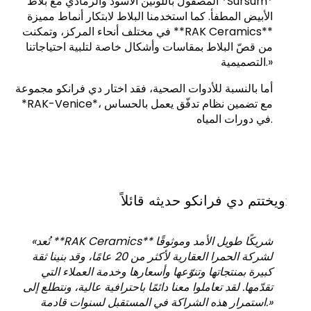
المصقول باللونين الأسود والرمادي مع بلاط *Sursum*
الأبيض المطفأ. كما استخدمنا البلاط لابتكار أنماط مميزة
في مختلف أنحاء المركز، وتمكنت **RAK Ceramics**
من قصّ البلاط بمقاسات وأشكال خاصة لتلبية احتياجاتنا
التصميمية.»
أما بالنسبة للأدوات الصحية، فقد اختار دي فرانكو مجموعة
*RAK-Venice*، مع تضمين نظام تدفّق يعمل بالحساس
في دورات المياه.
ويختتم دي فرانكو حديثه قائلاً:
«تُعد **RAK Ceramics** شريكًا طويل الأمد وموثوقًا
لشركة الحمرا العقارية لأكثر من 20 عامًا، وقد بنينا ثقة
كبيرة بمنتجاتها وتنوّعها وأسعارها وخدمة العملاء التي
تقدّمها. لقد تعاملوا معنا دائمًا باحترافية عالية، ونتطلع إلى
استمرار هذه الشراكة في المستقبل لسنوات قادمة.»