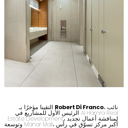
، نائب
Robert Di Franco
التقينا مؤخرًا بـ
الرئيس الأول للمشاريع في Al Hamra Real
Estate Development، لمناقشة أعمال تجديد
وتوسعة Manar Mall، أكبر مركز تسوّق في رأس