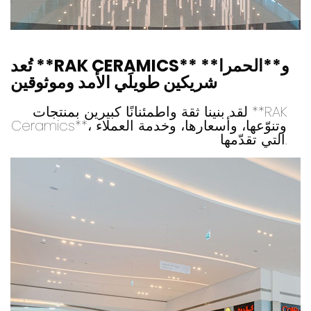
تُعد **RAK CERAMICS** و**الحمرا**
شريكين طويلَي الأمد وموثوقين
لقد بنينا ثقة واطمئنانًا كبيرين بمنتجات **RAK
Ceramics**، وتنوّعها، وأسعارها، وخدمة العملاء
التي تقدّمها.