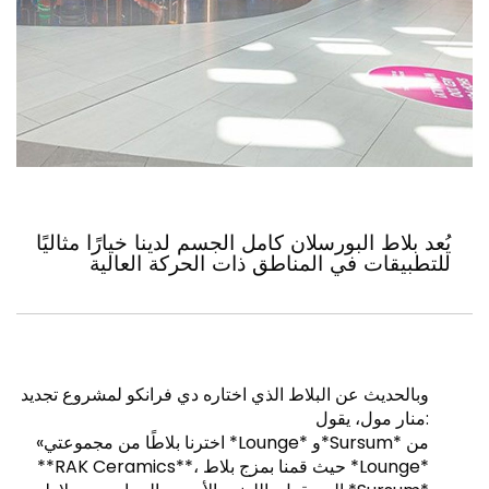
يُعد بلاط البورسلان كامل الجسم لدينا خيارًا مثاليًا
للتطبيقات في المناطق ذات الحركة العالية
وبالحديث عن البلاط الذي اختاره دي فرانكو لمشروع تجديد
منار مول، يقول:
«اخترنا بلاطًا من مجموعتي *Lounge* و*Sursum* من
**RAK Ceramics**، حيث قمنا بمزج بلاط *Lounge*