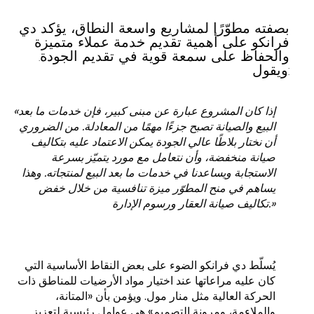
بصفته مطوّرًا لمشاريع واسعة النطاق، يؤكد دي
فرانكو على أهمية تقديم خدمة عملاء متميزة
والحفاظ على سمعة قوية في تقديم الجودة.
ويقول:
«إذا كان المشروع عبارة عن مبنى كبير، فإن خدمات ما بعد
البيع والصيانة تصبح جزءًا مهمًا من المعادلة. من الضروري
أن نختار بلاطًا عالي الجودة يمكن الاعتماد عليه بتكاليف
صيانة منخفضة، وأن نتعامل مع مورد يتميّز بسرعة
الاستجابة ويساعدنا في خدمات ما بعد البيع لمنتجاته. وهذا
يساهم في منح المطوّر ميزة تنافسية من خلال خفض
تكاليف صيانة العقار ورسوم الإدارة.»
يُسلّط دي فرانكو الضوء على بعض النقاط الأساسية التي
كان عليه مراعاتها عند اختيار مواد الأرضيات للمناطق ذات
الحركة العالية مثل منار مول. ويؤمن بأن «المتانة،
والملاءمة، ومرونة التصميم» هي عوامل رئيسية لتعزيز