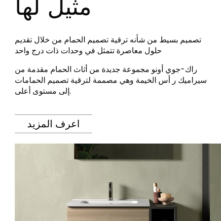
مثيل لها
لحمام والمطبخ
البلاط
جموعات الحمام
بلاط مستوحى من أشهر الألوان
تصميم بسيط من شأنه ترقية تصميم الحمام من خلال تقديم
لمطبخ الحديث
والأنسجة على مستوى العالم
حلول معاصرة تتمثل في وحدات ذات درج واحد
راك-جوي أونو مجموعة جديدة من أثاث الحمام مقدمة من
سيراميك ر أس الخيمة وهي مصممة لترقية تصميم الحمامات
اكتشف المزيد
اكتشف المزيد
إلى مستوى أعلى.
رجوع
رجوع
رجوع
رجوع
اعرف المزيد
البلاط
Bathroom & Kitchen
ضيات
Signature collections
Mega
التأثيرات
‫فئات
Slabs
الخرسانة
حوض الاستحمام
الحجر
شطاف
الرخام
مغسلة
BRICKS
حمام