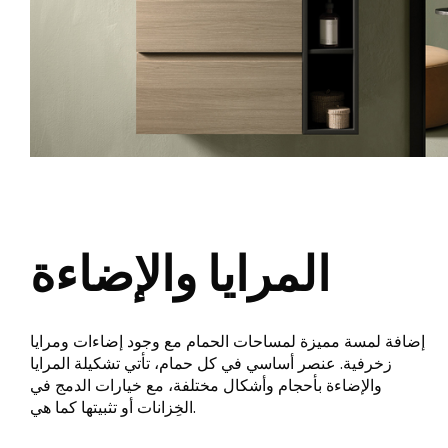
حوض استحمام
الحائط
خزان مياه
نسيج / بلاط الراتنج
ملحقات
خشب
أثاث
مسطّح
المرايا والإضاءة
حوض المطبخ
المرايا والاضواء
إضافة لمسة مميزة لمساحات الحمام مع وجود إضاءات ومرايا
زخرفية. عنصر أساسي في كل حمام، تأتي تشكيلة المرايا
والإضاءة بأحجام وأشكال مختلفة، مع خيارات الدمج في
الخِزانات أو تثبيتها كما هي.