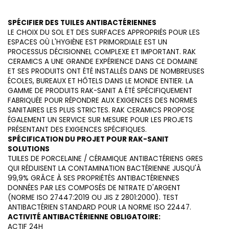
SPÉCIFIER DES TUILES ANTIBACTÉRIENNES
LE CHOIX DU SOL ET DES SURFACES APPROPRIÉS POUR LES
ESPACES OÙ L'HYGIÈNE EST PRIMORDIALE EST UN
PROCESSUS DÉCISIONNEL COMPLEXE ET IMPORTANT. RAK
CERAMICS A UNE GRANDE EXPÉRIENCE DANS CE DOMAINE
ET SES PRODUITS ONT ÉTÉ INSTALLÉS DANS DE NOMBREUSES
ÉCOLES, BUREAUX ET HÔTELS DANS LE MONDE ENTIER. LA
GAMME DE PRODUITS RAK-SANIT A ÉTÉ SPÉCIFIQUEMENT
FABRIQUÉE POUR RÉPONDRE AUX EXIGENCES DES NORMES
SANITAIRES LES PLUS STRICTES. RAK CERAMICS PROPOSE
ÉGALEMENT UN SERVICE SUR MESURE POUR LES PROJETS
PRÉSENTANT DES EXIGENCES SPÉCIFIQUES.
SPÉCIFICATION DU PROJET POUR RAK-SANIT
SOLUTIONS
TUILES DE PORCELAINE / CÉRAMIQUE ANTIBACTÉRIENS GRES
QUI RÉDUISENT LA CONTAMINATION BACTÉRIENNE JUSQU'À
99,9% GRÂCE À SES PROPRIÉTÉS ANTIBACTÉRIENNES
DONNÉES PAR LES COMPOSÉS DE NITRATE D'ARGENT
(NORME ISO 27447:2019 OU JIS Z 2801:2000). TEST
ANTIBACTÉRIEN STANDARD POUR LA NORME ISO 22447.
ACTIVITÉ ANTIBACTÉRIENNE OBLIGATOIRE:
ACTIF 24H