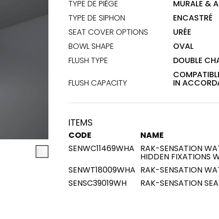
TYPE DE PIÈGE
MURALE & A
TYPE DE SIPHON
ENCASTRÉ
ns et
Maximus Mega
Cook
SEAT COVER OPTIONS
URÉE
Slab
Plaque d
BOWL SHAPE
OVAL
inductio
s pour
Des carreaux grand
FLUSH TYPE
DOUBLE CHA
cuisine
 cuisines
format où la grandeur
s'allie à la polyvalence.
COMPATIBLE
FLUSH CAPACITY
IN ACCORDA
US
EN SAVOIR PLUS
EN SA
ITEMS
CODE
NAME
 et sol
P
SENWC11469WHA
RAK-SENSATION WAT
HIDDEN FIXATIONS 
SENWT18009WHA
RAK-SENSATION WA
Couleurs
Formes
Pièces
Lifestyle Bathroom & 
SENSC39019WH
RAK-SENSATION SEA
OVAL
BLACK
ROND
WHITE
SALLE DE BAINS
RECTANGULAIRE ARRONDI