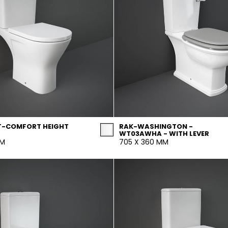
T-COMFORT HEIGHT
RAK-WASHINGTON -
WT03AWHA - WITH LEVER
MM
705 X 360 MM