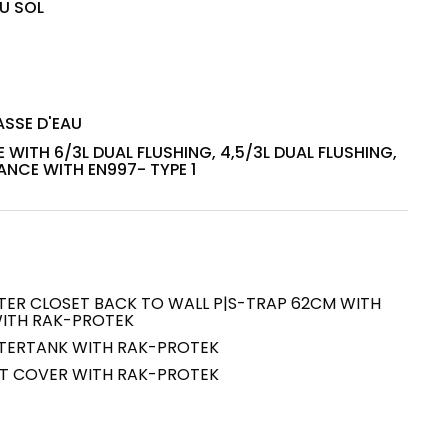
U SOL
House of Brands
ing RAK
Where the language of
e cuisson à
fashion meets the artistry
n dissimulée pour
SSE D'EAU
of living spaces.
s modernes
 WITH 6/3L DUAL FLUSHING, 4,5/3L DUAL FLUSHING,
NCE WITH EN997- TYPE 1
VOIR PLUS
EN SAVOIR PLUS
lan de travail
ER CLOSET BACK TO WALL P|S-TRAP 62CM WITH
WITH RAK-PROTEK
TERTANK WITH RAK-PROTEK
Kitchen
Collections
T COVER WITH RAK-PROTEK
RAK-BATU
RAK-CLEON
RAK-CLOUD
RAK-CONTOUR
SALON
CUISINE