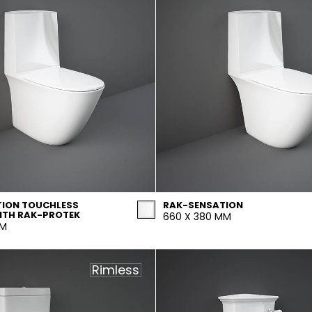
ION TOUCHLESS
RAK-SENSATION
ITH RAK-PROTEK
660 X 380 MM
MM
Rimless