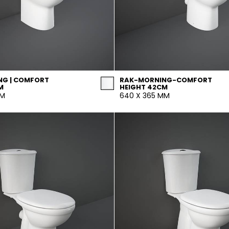
NG | COMFORT
RAK-MORNING-COMFORT
M
HEIGHT 42CM
MM
640 X 365 MM