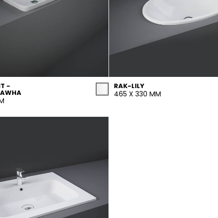
T -
RAK-LILY
0AWHA
465 X 330 MM
MM