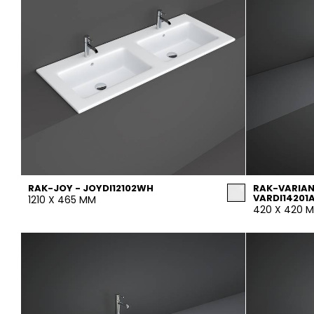
RAK-JOY - JOYDI12102WH
RAK-VARIAN
VARDI1420
1210 X 465 MM
420 X 420 