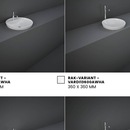
T -
RAK-VARIANT -
1AWHA
VARDI13600AWHA
MM
360 X 360 MM