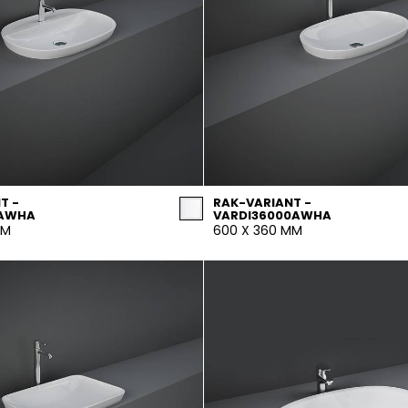
T -
RAK-VARIANT -
1AWHA
VARDI36000AWHA
MM
600 X 360 MM