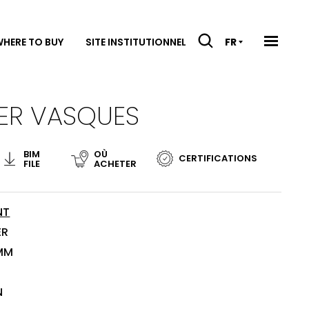
HERE TO BUY
SITE INSTITUTIONNEL
FR
RER VASQUES
BIM
OÙ
CERTIFICATIONS
FILE
ACHETER
NT
ER
 MM
N