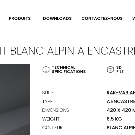
DOWNLOADS
CONTACTEZ-NOUS
W
PRODUITS
T BLANC ALPIN A ENCAST
TECHNICAL
3D
SPECIFICATIONS
FILE
SUITE
RAK-VARIA
TYPE
A ENCASTR
DIMENSIONS
420 X 420
WEIGHT
6.5 KG
COULEUR
BLANC ALPI