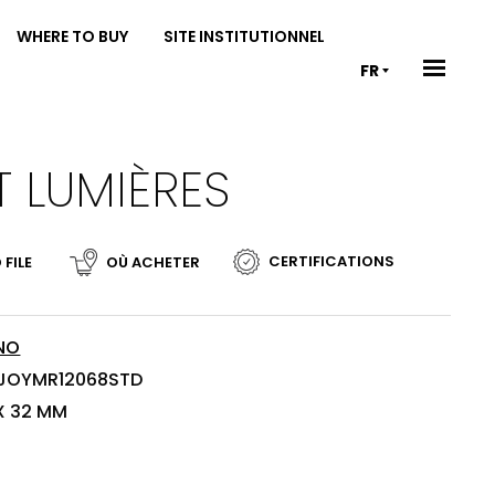
WHERE TO BUY
SITE INSTITUTIONNEL
FR
T LUMIÈRES
CERTIFICATIONS
 FILE
OÙ ACHETER
NO
 JOYMR12068STD
 X 32 MM