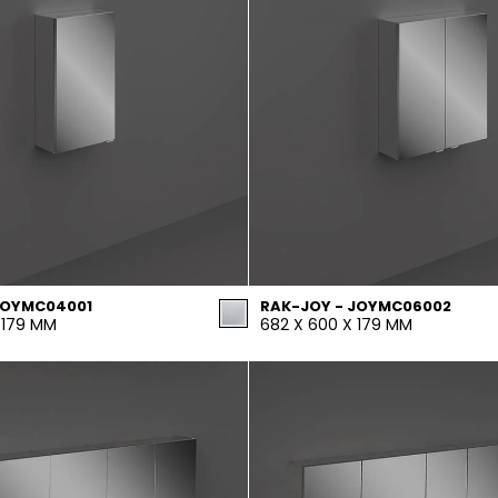
JOYMC04001
RAK-JOY - JOYMC06002
 179 MM
682 X 600 X 179 MM