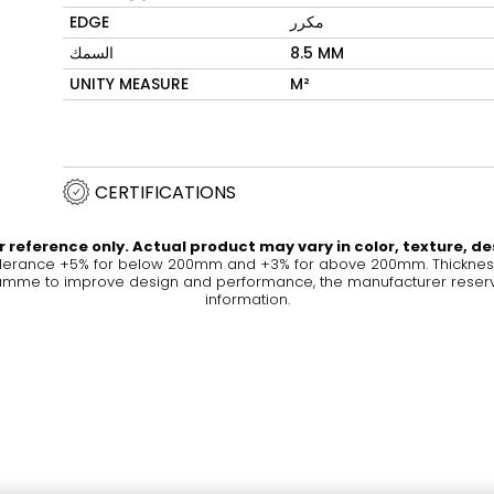
EDGE
مكرر
خ
Maximus Mega
Cook
السمك
8.5 MM
Slab
ات الحمام
موقد حثي
UNITY MEASURE
M²
بخ الحديث
الحديثة
بلاط كبير الحجم حيث تلتقي
العظمة مع التنوع
CERTIFICATIONS
اكتشف المزيد
اكتشف
 reference only. Actual product may vary in color, texture, de
olerance +5% for below 200mm and +3% for above 200mm. Thickness 
me to improve design and performance, the manufacturer reserves a
information.
ران والأرضيات
أ
الألوان
الأشكال
الغُرف
Lifestyle Bathroom & 
بيضوي
BLACK
دائري
WHITE
الحمام
مستطيل مستدير الزوايا
مستطيل
IVORY
RAK-BATU
RAK-VALET