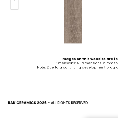
البلاط
الحمام والمطب
بلاط مستوحى من أشهر الألوان
تصميمات مجموع
والأنسجة على مستوى العالم
ومنتجات المط
اكتشف المزيد
اكتشف المزيد
Images on this website are for
رجوع
رجوع
رجوع
Dimensions: All dimensions in mm t
رجوع
Note: Due to a continuing development program
البلاط
Bathroom & Kitchen
الجد
Signature collections
Mega
التأثيرات
‫فئات
RAK CERAMICS 2026
- ALL RIGHTS RESERVED
Slabs
BRICKS
حمام
الرخام
مغسلة
الحجر
شطاف
الخرسانة
حوض الاستحمام