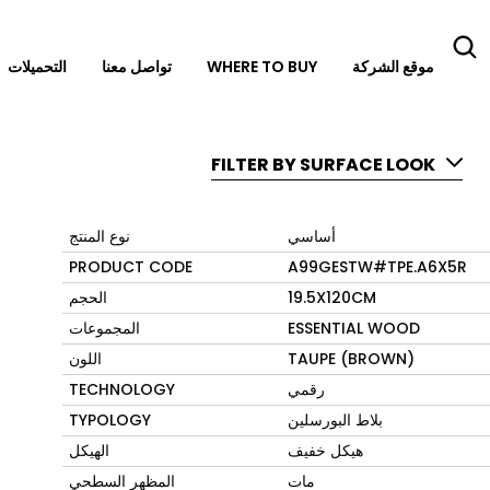
التحميلات
تواصل معنا
WHERE TO BUY
موقع الشركة
FILTER BY SURFACE LOOK
نوع المنتج
أساسي
PRODUCT CODE
A99GESTW#TPE.A6X5R
الحجم
19.5X120CM
المجموعات
ESSENTIAL WOOD
اللون
TAUPE (BROWN)
TECHNOLOGY
رقمي
TYPOLOGY
بلاط البورسلين
الهيكل
هيكل خفيف
المظهر السطحي
مات