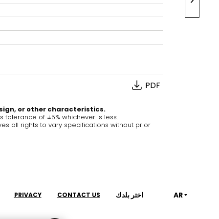
House of Brands
ing RAK
Where the language of
 مخفي للمطابخ
fashion meets the artistry
of living spaces.
PDF
 المزيد
اكتشف المزيد
sign, or other characteristics.
tolerance of ±5% whichever is less.
ll rights to vary specifications without prior
سطح المناضد
Kitchen
التشكيلات
RAK-BATU
RAK-CLEON
RAK-CLOUD
اختر بلدك
AR
PRIVACY
CONTACT US
RAK-CONTOUR
غرفة المعيشة
المطبخ
RAK-COVE
RAK-DES